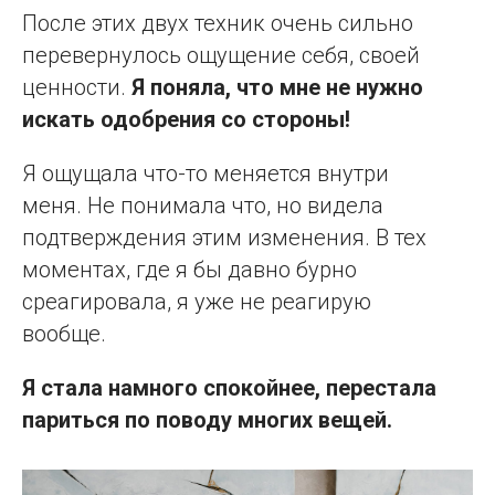
После этих двух техник очень сильно
перевернулось ощущение себя, своей
ценности.
Я поняла, что мне не нужно
искать одобрения со стороны!
Я ощущала что-то меняется внутри
меня. Не понимала что, но видела
подтверждения этим изменения. В тех
моментах, где я бы давно бурно
среагировала, я уже не реагирую
вообще.
Я стала намного спокойнее, перестала
париться по поводу многих вещей.