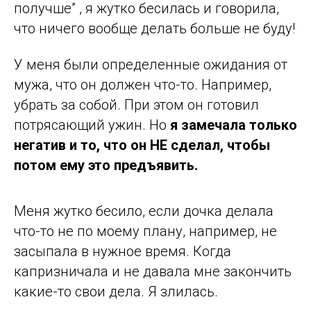
получше” , я жутко бесилась и говорила,
что ничего вообще делать больше не буду!
У меня были определенные ожидания от
мужа, что он должен что-то. Например,
убрать за собой. При этом он готовил
потрясающий ужин. Но
я замечала только
негатив и то, что он НЕ сделал, чтобы
потом ему это предъявить.
Меня жутко бесило, если дочка делала
что-то не по моему плану, например, не
засыпала в нужное время. Когда
капризничала и не давала мне закончить
какие-то свои дела. Я злилась.