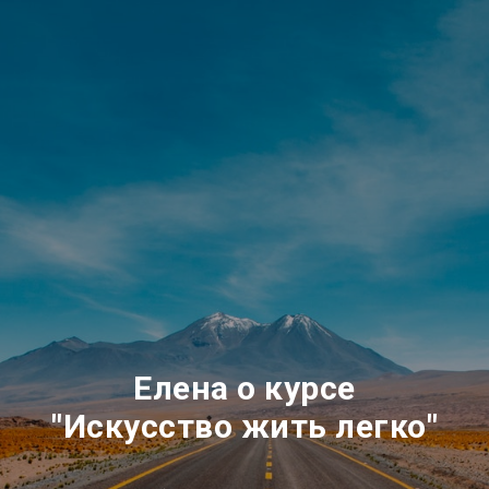
Елена о курсе
"Искусство жить легко"