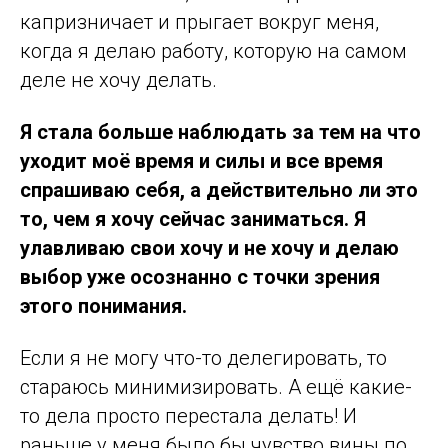
капризничает и прыгает вокруг меня,
когда я делаю работу, которую на самом
деле не хочу делать.
Я стала больше наблюдать за тем на что
уходит моё время и силы и все время
спрашиваю себя, а действительно ли это
то, чем я хочу сейчас заниматься. Я
улавливаю свои хочу и не хочу и делаю
выбор уже осознанно с точки зрения
этого понимания.
Если я не могу что-то делегировать, то
стараюсь минимизировать. А ещё какие-
то дела просто перестала делать! И
раньше у меня было бы чувство вины по