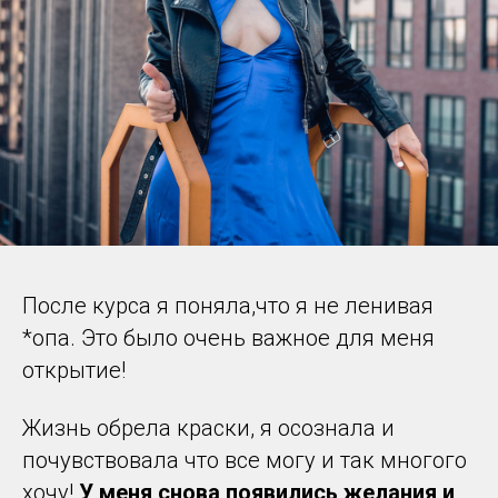
После курса я поняла,что я не ленивая
*опа. Это было очень важное для меня
открытие!
Жизнь обрела краски, я осознала и
почувствовала что все могу и так многого
хочу!
У меня снова появились желания и