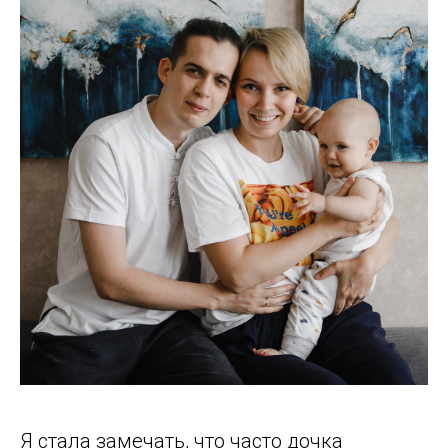
Я стала замечать, что часто дочка