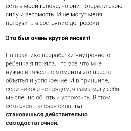
есть в моей голове, но они потеряли свою
силу и весомость. И не могут меня
погрузить в состояние депрессии.
Это был очень крутой инсайт!
На практике проработки внутреннего
ребенка я поняла, что всё, что мне
нужно в тяжелые моменты это просто
объятья и успокоение. И в принципе,
если никого нет рядом, я сама могу себя
мысленно обнять и успокоить. В этом
есть очень клевая сила,
ты
становишься действительно
самодостаточной.